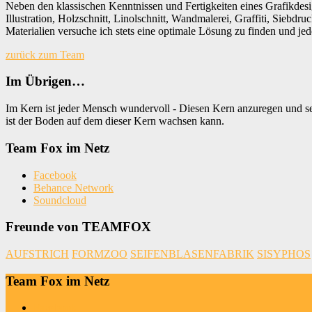
Neben den klassischen Kenntnissen und Fertigkeiten eines Grafikdesign
Illustration, Holzschnitt, Linolschnitt, Wandmalerei, Graffiti, Siebd
Materialien versuche ich stets eine optimale Lösung zu finden und je
zurück zum Team
Im Übrigen…
Im Kern ist jeder Mensch wundervoll - Diesen Kern anzuregen und sei
ist der Boden auf dem dieser Kern wachsen kann.
Team Fox im Netz
Facebook
Behance Network
Soundcloud
Freunde von TEAMFOX
AUFSTRICH
FORMZOO
SEIFENBLASENFABRIK
SISYPHOS
Team Fox im Netz
Facebook