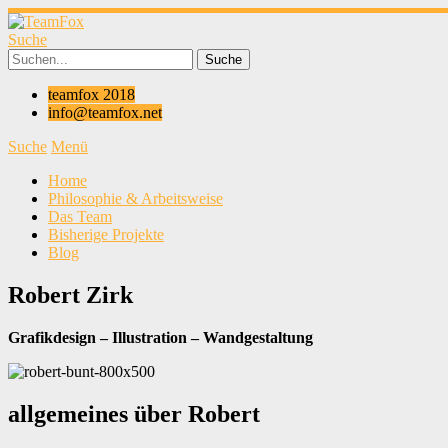
Suche
teamfox 2018
info@teamfox.net
Suche
Menü
Home
Philosophie & Arbeitsweise
Das Team
Bisherige Projekte
Blog
Robert Zirk
Grafikdesign – Illustration – Wandgestaltung
allgemeines über Robert