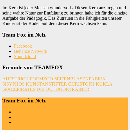
Im Kern ist jeder Mensch wundervoll - Diesen Kern anzuregen und
seine wahre Natur zur Entfaltung zu bringen halte ich für die einzige
Aufgabe der Pädagogik. Das Zutrauen in die Fähigkeiten unserer
Kinder ist der Boden auf dem dieser Kern wachsen kann.
Team Fox im Netz
Facebook
Behance Network
Soundcloud
Freunde von TEAMFOX
AUFSTRICH
FORMZOO
SEIFENBLASENFABRIK
SISYPHOS
KUNSTANSTIFTER
CHRISTOPH KUKLA
SPACEPIRATES
DIE OUTDOORTRAINER
Team Fox im Netz
Facebook
Behance Network
Soundcloud