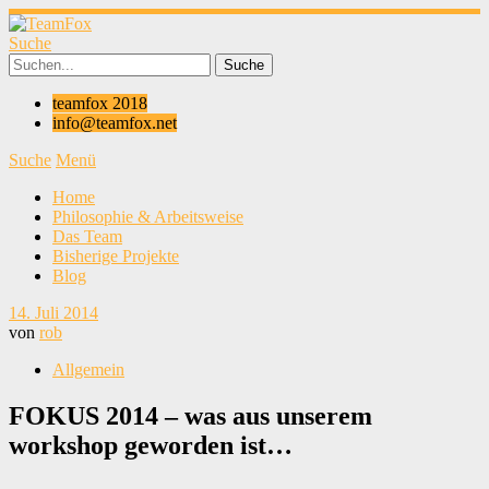
Suche
teamfox 2018
info@teamfox.net
Suche
Menü
Home
Philosophie & Arbeitsweise
Das Team
Bisherige Projekte
Blog
14. Juli 2014
von
rob
Allgemein
FOKUS 2014 – was aus unserem
workshop geworden ist…