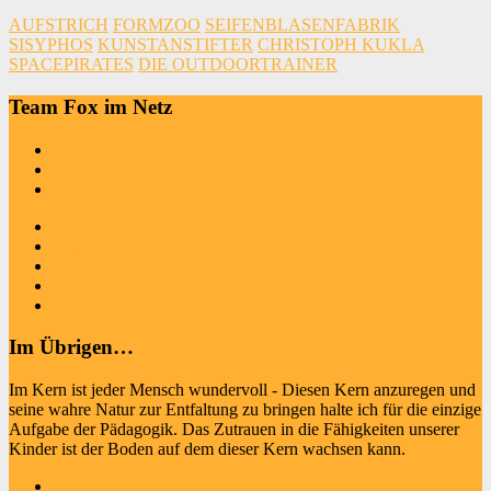
AUFSTRICH
FORMZOO
SEIFENBLASENFABRIK
SISYPHOS
KUNSTANSTIFTER
CHRISTOPH KUKLA
SPACEPIRATES
DIE OUTDOORTRAINER
Team Fox im Netz
Facebook
Behance Network
Soundcloud
Home
Philosophie & Arbeitsweise
Das Team
Bisherige Projekte
Blog
Im Übrigen…
Im Kern ist jeder Mensch wundervoll - Diesen Kern anzuregen und
seine wahre Natur zur Entfaltung zu bringen halte ich für die einzige
Aufgabe der Pädagogik. Das Zutrauen in die Fähigkeiten unserer
Kinder ist der Boden auf dem dieser Kern wachsen kann.
Blog